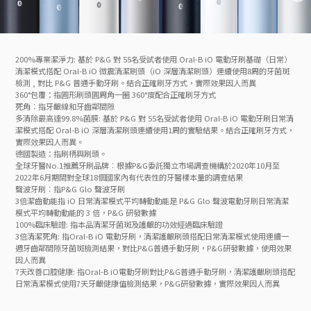
200%專業潔淨力: 基於 P&G 對 55名受試者使用 Oral-B iO 電動牙刷基礎（日常）
清潔模式搭配 Oral-B iO 微震清潔刷頭（iO 深層清潔刷頭）連續使用8周的牙菌斑
檢測 , 對比 P&G 普通手動牙刷。結合正確刷牙方式，實際效果因人而異
360°包覆：指圓形刷頭圓周角一圈 360°度配合正確刷牙方式
死角︰指牙齦線和牙齒鄰間隙
多清除最高達99.8%菌膜: 基於 P&G 對 55名受試者使用 Oral-B iO 電動牙刷日常清
潔模式搭配 Oral-B iO 深層清潔刷頭連續使用1周的實驗結果。結合正確刷牙方式，
實際效果因人而異。
德國製造：指刷柄與刷頭。
全球牙醫No.1推薦牙刷品牌︰根據P&G委託獨立市場調查機構於2020年10月至
2022年6月期間對全球18個國家內有代表性的牙醫樣本量的調查結果
聲波牙刷︰指P&G Glo 聲波牙刷
3倍潔齒動能指 iO 日常清潔模式平均轉動動能是 P&G Glo 聲波電動牙刷日常清潔
模式平均轉動動能的 3 倍，P&G 研發數據
100%臨床驗證: 指本品清潔牙菌斑及護齦的功效經過臨床驗證
3倍清潔死角: 指Oral-B iO 電動牙刷，清潔護齦刷頭搭配日常清潔模式使用連續一
週牙齒鄰間隙牙菌斑檢測結果，對比P&G普通手動牙刷，P&G研發數據，使用效果
因人而異
7天改善口腔健康: 指Oral-B iO電動牙刷對比P&G普通手動牙刷，清潔護齦刷頭搭配
日常清潔模式使用7天牙齦健康值檢測結果，P&G研發數據，實際效果因人而異