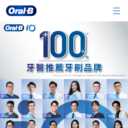
跳
到
主
要
內
容