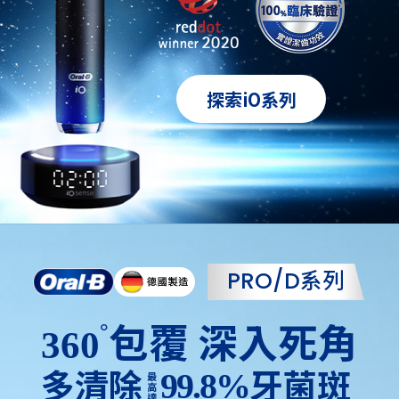
探索iO系列
PRO/D系列
包覆
深入死角
°
360
多清除
牙菌斑
99.8%
最
高
達