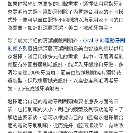
如果你希望追求更多的口腔需求，選擇使用電動牙刷
會是明智之選。電動牙刷除了內置適合用家的不同模
式外，更可以自由配搭不同刷頭以滿足用家不同的口
腔需要，如針對深層清潔、美白、敏感牙齒等。
除了前文介紹的清潔護齦刷頭外，
Oral-B iO電動牙刷
刷頭系列
還提供深層清潔刷頭及美白智臻刷頭以供用
家選擇，滿足用家多元化的需求。其中，深層清潔刷
頭配有外圈雙層刷毛設計，能深入牙齦線和牙縫，多
清除高達100%牙菌斑；而美白智臻刷頭擁有獨特花
瓣造型，採取橡膠抛光設計，以高密度刷毛清潔牙
齒，3.5倍減緩牙漬附著。
選擇適合自己的電動牙刷刷頭需要考慮多方面的因
素，包括刷頭的大小、刷毛的類型及刷頭功能等。了
解這些要素後，您可以根據自己的口腔需求選擇最合
適的電動牙刷刷頭，從而提升口腔清潔效果，有效改