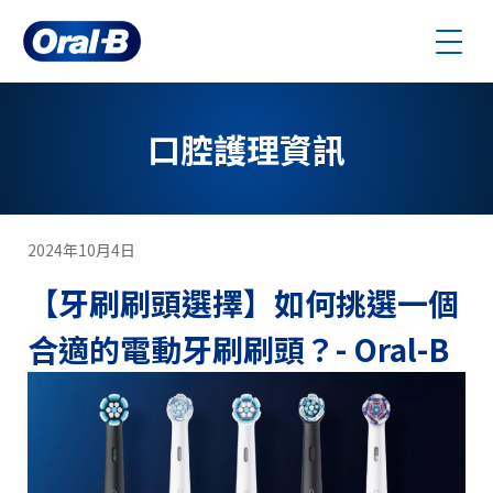
跳
到
主
要
內
口腔護理資訊
容
2024年10月4日
【牙刷刷頭選擇】如何挑選一個
合適的電動牙刷刷頭？- Oral-B