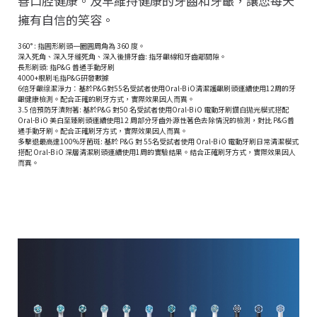
善口腔健康。及早維持健康的牙齒和牙齦，讓您每天
擁有自信的笑容。
360° : 指圓形刷頭一圈圓周角為 360 度。
深入死角、深入牙縫死角、深入後排牙齒: 指牙齦線和牙齒鄰間隙。
長形刷頭: 指P&G 普通手動牙刷
4000+根刷毛指P&G研發數據
6倍牙齦缐潔淨力：基於P&G對55名受試者使用Oral-B iO清潔護齦刷頭連續使用12周的牙
齦健康檢測。配合正確的刷牙方式，實際效果因人而異。
3.5 倍預防牙漬附著: 基於P&G 對50 名受試者使用Oral-B iO 電動牙刷鑽白拋光模式搭配
Oral-B iO 美白至臻刷頭連續使用12 周部分牙齒外源性著色去除情況的檢測，對比 P&G普
通手動牙刷。配合正確刷牙方式，實際效果因人而異。
多擊退最高達100%牙菌斑: 基於 P&G 對 55名受試者使用 Oral-B iO 電動牙刷日常清潔模式
搭配 Oral-B iO 深層清潔刷頭連續使用1周的實驗結果。結合正確刷牙方式，實際效果因人
而異。