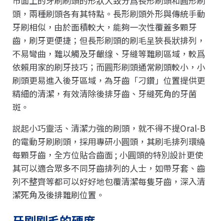
市面上的牙刷刷頭的形狀大致分爲長形刷頭和圓形刷
頭，兩種刷頭各有其特點。長形刷頭外形與傳統手動
牙刷相似，由於面積較大，能夠一次性覆蓋多顆牙
齒，刷牙更便捷；但長形刷頭的刷毛呈狹長狀排列，
不易彎曲，難以觸及牙齦缐、牙縫等難刷區域，較爲
依賴用家的刷牙技巧；而圓形刷頭通常刷頭較小，小
刷頭更易進入後牙區域，為牙齒「刁鑽」位置提供更
精細的清潔，有效清除後排牙齒、牙縫死角的牙菌
斑。
説起小巧靈活、清潔力強的刷頭，就不得不提Oral-B
的電動牙刷刷頭，採用專研小圓頭，其刷毛排列環繞
每顆牙齒，全方位貼合齒面 ; 小圓頭的特別設計更使
其可以適合眾多不同牙齒排列的人士，如帶牙套、齒
列不整齊等都可以好好地包覆清潔每隻牙齒，深入清
潔死角及後排難刷位置。
牙刷刷毛的硬度